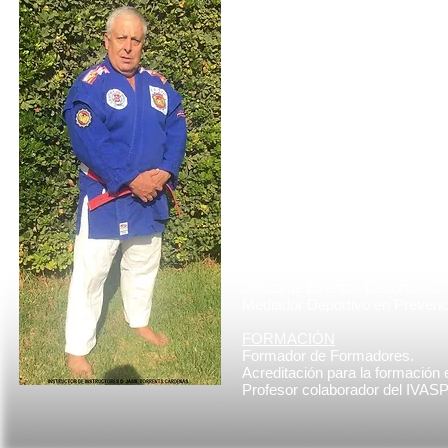
Maestro de Entrenadores Nivel
de Lucha Sambo Nivel IV 5º Da
Entrenador Nacional Superior N
Defensa Personal (Especialist
Instructor de Instructores en TI
Nivel III en DPP combate Cuer
2º Dan en Kobudo Policial.​
1º Dan Judo
1ºSDP. Akitedo
TITULACIONES DE ESPECIA
Intervención Policial(Nivel Técn
Técnico Especialista en Kobudo 
Técnico Especialista en Kata d
Especialista en Bastón Policial 
Especialista en Proteccion cont
Oficial de Eventos Deportivos.
Mediador Deportivo en Prevenc
FORMACIÓN
Formador de Formadores.
Acreditación para la formación
Profesor colaborador del IVAS