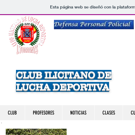
Esta página web se diseñó con la platafor
Calle Bernabe del Campo la Torre Nº 38, ba
Jaime Torrents Cárdenas
Telf. 647310729
CLUB ILICITANO DE
LUCHA DEPORTIVA
CLUB
PROFESORES
NOTICIAS
CLASES
CU
TITULACIONES D
E ENSEÑANZ